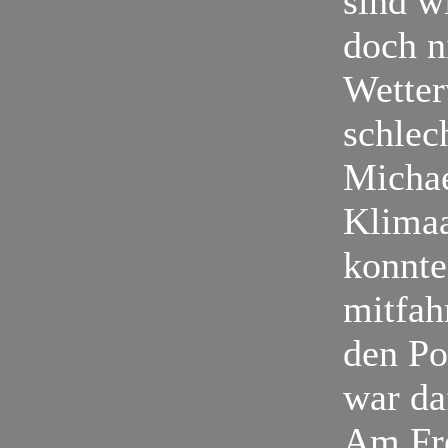
sind wi
doch n
Wetter
schlec
Michae
Klimaa
konnte
mitfah
den Po
war da
Am Fre