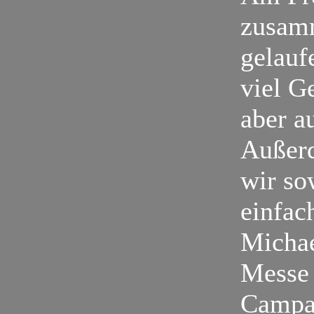
zusam
gelauf
viel G
aber a
Außerd
wir so
einfach
Michae
Messe 
Campar