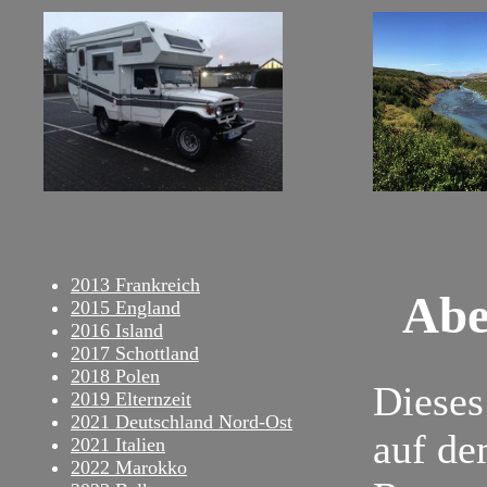
2013 Frankreich
Abe
2015 England
2016 Island
2017 Schottland
2018 Polen
Dieses
2019 Elternzeit
2021 Deutschland Nord-Ost
auf d
2021 Italien
2022 Marokko