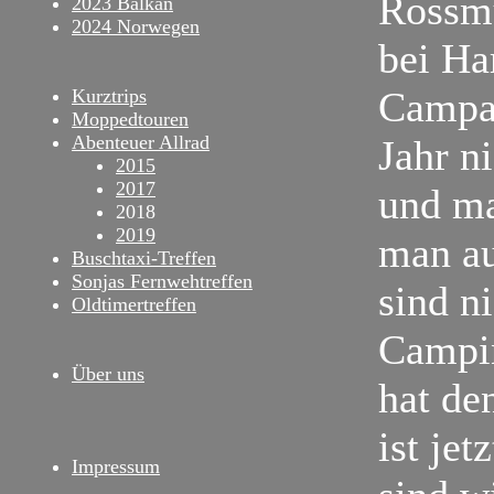
Rossmü
2023 Balkan
2024 Norwegen
bei Ha
Campar
Kurztrips
Moppedtouren
Abenteuer Allrad
Jahr ni
2015
2017
und ma
2018
2019
man au
Buschtaxi-Treffen
Sonjas Fernwehtreffen
sind n
Oldtimertreffen
Campin
Über uns
hat de
ist je
Impressum