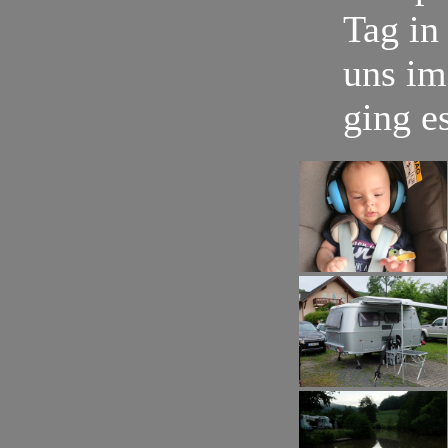
Tag in
uns im
ging e